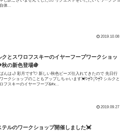
訳ございませんでした🙇‍♀️ リクエストをいただいてワークショ
体...
2019.10.08
ルクとスワロフスキーのイヤーフープワークショッ
秋の新色登場🍇
 彩月です💘 新しい秋色ビーズ仕入れてきたので 先日行
ークショップのこともアップしちゃいます💓ʕ•͓͡•ʔ-̫͡-ʕ•̫͡•ʔ シルクと
ロフスキーのイヤーフープ&#x...
2019.09.27
ステルのワークショップ開催しました💓