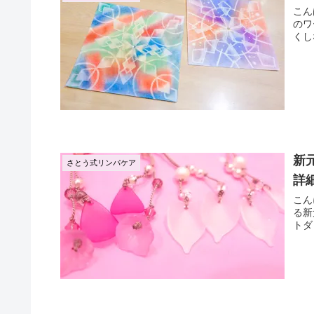
こんばんは
のワーク
新
さとう式リンパケア
詳細
こんにちは💓 彩月です
る新元号令和元旦、
トダ