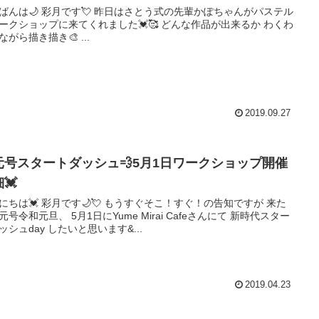
 彩月です💘 昨日はさとう式の先輩かぽちゃんがパステル
ショップに来てくれました💓🥰 どんな作品が出来るか わくわ
くしながら描き描き🎨 ...
2019.09.27
元号スタートダッシュ💨5月1日ワークショップ開催
💓
🌙💘 もうすぐそこ！すぐ！の告知ですが 来た
 5月1日にYume Mirai Cafeさんにて 新時代スター
ッシュday したいと思います&...
2019.04.23