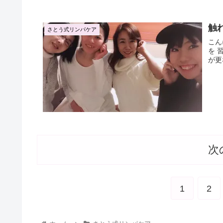
触
さとう式リンパケア
こんにちは☀️ 彩月です
を 習ってきました💓 以前インストラクター講座でも習っていたのです
が更
次
1
2