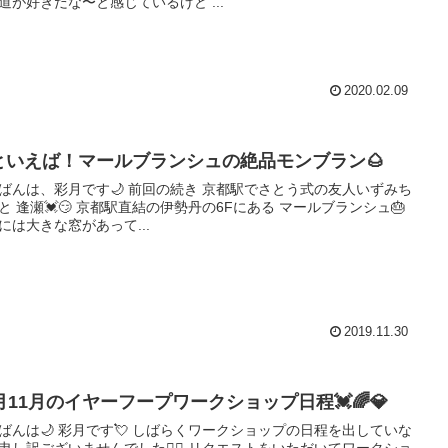
修験道が好きだな〜と感じているけど ...
2020.02.09
といえば！マールブランシュの絶品モンブラン🌰
彩月です🌙 前回の続き 京都駅でさとう式の友人いずみち
にある マールブランシュ🎂
には大きな窓があって...
2019.11.30
0月11月のイヤーフープワークショップ日程💓🌈💎
す💘 しばらくワークショップの日程を出していな