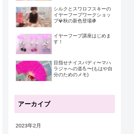
シルクとスワロフスキーの
イヤーフープワークショッ
プ💎秋の新色登場🍇
イヤーフープ講座はじめま
す！
目指せナイスバディ〜マハ
ラジャへの道💪〜(もはや自
分のためのメモ)
アーカイブ
2023年2月