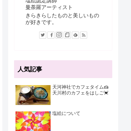
塩絵認定講師
曼荼羅アーティスト
きらきらしたものと美しいもの
が好きです。
人気記事
天河神社でカフェタイム🍰
天川村のカフェをはしご💓
塩絵について