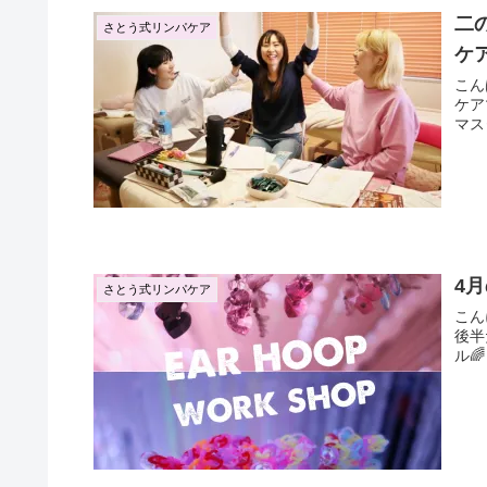
二
さとう式リンパケア
ケ
こんばんは🌙 彩月で
ケアマ
4
さとう式リンパケア
こんにちは🌸 彩月です
後半だな