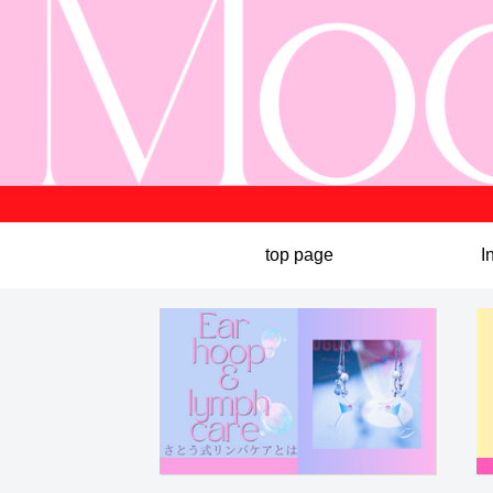
top page
I