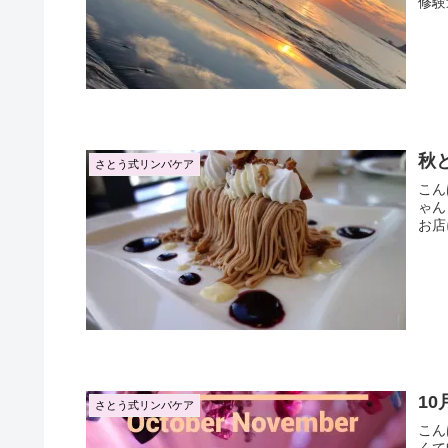
秋
さとう式リンパケア
こんばんは、
ゃんと 逢瀬💓😏 京都駅直結の伊勢丹の6F
お店
1
さとう式リンパケア
こんばんは🌙 彩月で