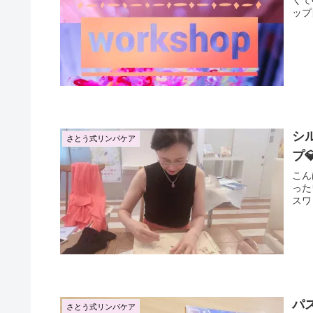
くて申し
ップ自
シ
さとう式リンパケア
プ
こんばんは
ったワ
スワ
パ
さとう式リンパケア