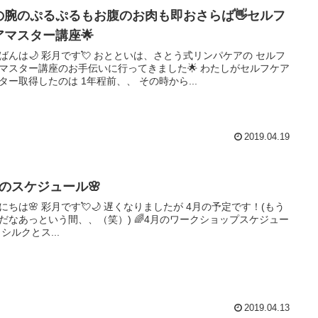
の腕のぷるぷるもお腹のお肉も即おさらば👋セルフ
アマスター講座🌟
す💘 おとといは、さとう式リンパケアの セルフ
スター講座のお手伝いに行ってきました🌟 わたしがセルフケア
マスター取得したのは 1年程前、、 その時から...
2019.04.19
月のスケジュール🌸
💘🌙 遅くなりましたが 4月の予定です！(もう
あっという間、、（笑）) 🌈4月のワークショップスケジュー
ル🌈 シルクとス...
2019.04.13