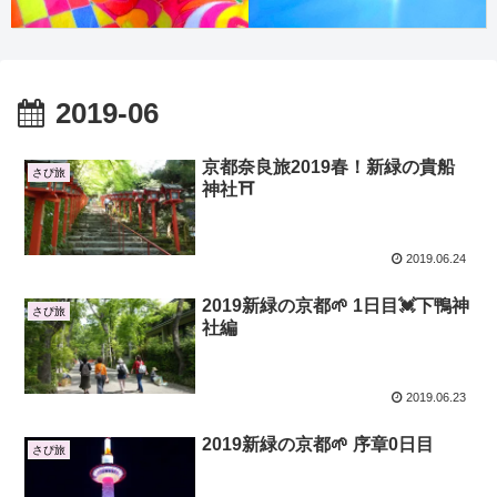
2019-06
京都奈良旅2019春！新緑の貴船
さぴ旅
神社⛩
2019.06.24
2019新緑の京都🌱 1日目💓下鴨神
さぴ旅
社編
2019.06.23
2019新緑の京都🌱 序章0日目
さぴ旅