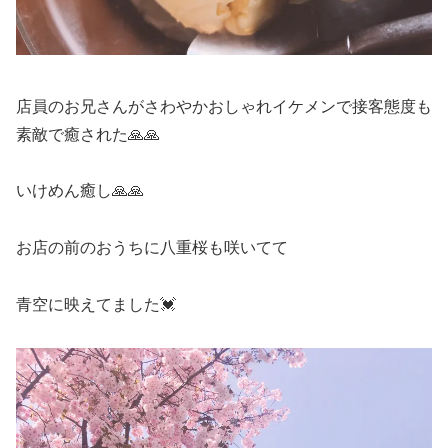
店員のお兄さんがさわやかおしゃれイケメンで接客態度も
素敵で癒された🙏🙏
いけめん癒し🙏🙏
お店の前のおうちに八重桜も咲いてて
青空に映えてました💓