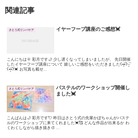
関連記事
イヤーフープ講座のご感想💓
さとう式リンパケア
こんにちは🌞 彩月です🌙 少し遅くなってしまいましたが、 先日開催
したイヤーフープ講座について 嬉しいご感想をいただきましたʕ•͓͡•ʔ-̫͡-
ʕ•̫͡•ʔ💓 お写真も載せ...
パステルのワークショップ開催し
さとう式リンパケア
ました💓
こんばんは🌙 彩月です💘 昨日はさとう式の先輩かぽちゃんがパステ
ルのワークショップに来てくれました💓🥰 どんな作品が出来るか わ
くわくしながら描き描き🎨 ...