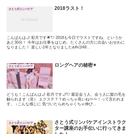
2018ラスト！
さとう式リンパケア
こんばんは🌙 彩月です🌟💘 2018も今日でラストですね、というか
あと30分！ 今年はお仕事をはじめ、たくさんの方に出会いおせわに
なりました！ 楽しい1年となりました&#x1f49...
ロングヘアの秘密✴︎
さとう式リンパケア
どうも！こんばんは🌙 彩月です🌙💘 最近会う人、会う人に髪の毛を
触られます（笑） エクステ？？めっちゃ長いね〜〜！って言われま
す。 ↓こんな感じに 気づいたらめちゃくちゃ伸び...
さとう式リンパケアインストラク
さとう式リンパケア
ター講座のお手伝いに行ってきま