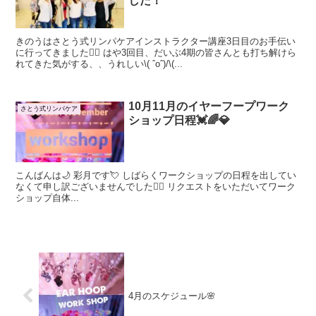
した！
きのうはさとう式リンパケアインストラクター講座3日目のお手伝い
に行ってきました🙋‍♀️ はや3回目、だいぶ4期の皆さんとも打ち解けら
れてきた気がする、、うれしい\( ˆoˆ)/\(...
10月11月のイヤーフープワーク
さとう式リンパケア
ショップ日程💓🌈💎
こんばんは🌙 彩月です💘 しばらくワークショップの日程を出してい
なくて申し訳ございませんでした🙇‍♀️ リクエストをいただいてワーク
ショップ自体...
4月のスケジュール🌸