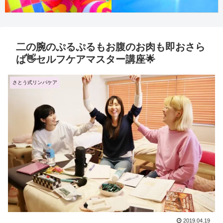
二の腕のぷるぷるもお腹のお肉も即おさら
ば👋セルフケアマスター講座🌟
さとう式リンパケア
2019.04.19