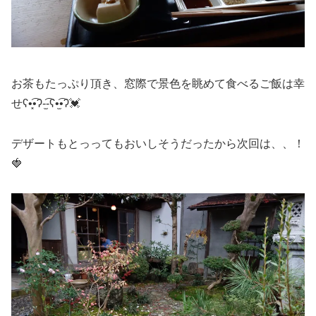
お茶もたっぷり頂き、窓際で景色を眺めて食べるご飯は幸
せʕ•͓͡•ʔ-̫͡-ʕ•̫͡•ʔ💓
デザートもとっってもおいしそうだったから次回は、、！
🍓