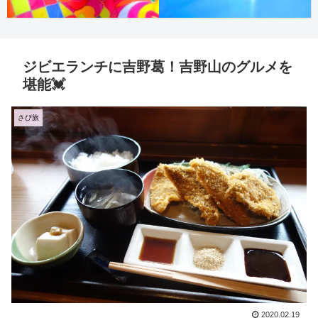
ジビエランチに吉野葛！吉野山のグルメを
堪能💓
さぴ旅
2020.02.19