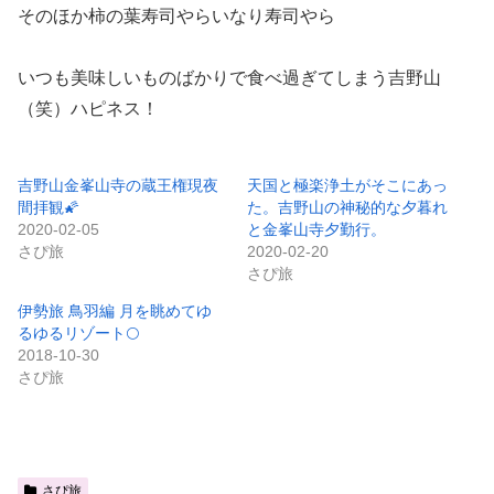
そのほか柿の葉寿司やらいなり寿司やら
いつも美味しいものばかりで食べ過ぎてしまう吉野山
（笑）ハピネス！
吉野山金峯山寺の蔵王権現夜
天国と極楽浄土がそこにあっ
間拝観🌠
た。吉野山の神秘的な夕暮れ
2020-02-05
と金峯山寺夕勤行。
さぴ旅
2020-02-20
さぴ旅
伊勢旅 鳥羽編 月を眺めてゆ
るゆるリゾート🌕
2018-10-30
さぴ旅
さぴ旅