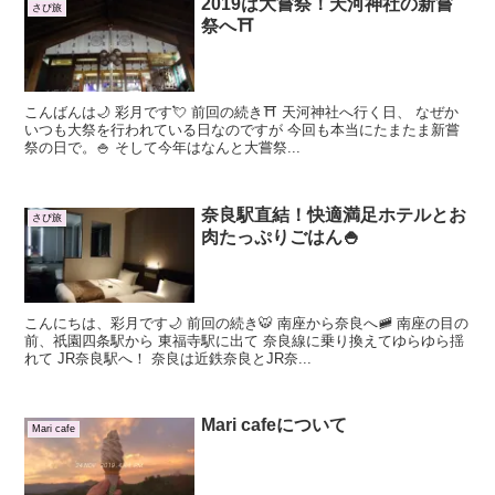
2019は大嘗祭！天河神社の新嘗
さぴ旅
祭へ⛩
こんばんは🌙 彩月です💘 前回の続き⛩ 天河神社へ行く日、 なぜか
いつも大祭を行われている日なのですが 今回も本当にたまたま新嘗
祭の日で。🍚 そして今年はなんと大嘗祭...
奈良駅直結！快適満足ホテルとお
さぴ旅
肉たっぷりごはん🍚
こんにちは、彩月です🌙 前回の続き🐯 南座から奈良へ🚞 南座の目の
前、祇園四条駅から 東福寺駅に出て 奈良線に乗り換えてゆらゆら揺
れて JR奈良駅へ！ 奈良は近鉄奈良とJR奈...
Mari cafeについて
Mari cafe