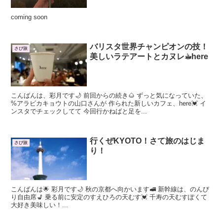
coming soon
バリスタ世界チャンピオンの技！
さぴ旅
美しいラテアートとカヌレ☕︎here
こんばんは、彩月です🌙 前回からの続き🌰 ずっと気になっていた、
%アラビカキョウトの山口さんが 作られた新しいカフェ、here💓 イ
ンスタでチェックしてて 今回行かねばと足を...
行くぜKYOTO！さて旅のはじま
さぴ旅
り！
こんばんは🌟 彩月です🌙 秋の京都へ向かいます🚅 新幹線は、のんび
り自由席💺 乗る前に安定のすえひろの天むす💓 千寿の天むすぽくて
大好き美味しい！...