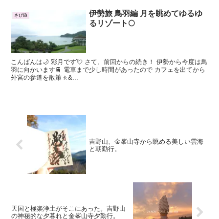
伊勢旅 鳥羽編 月を眺めてゆるゆ
さぴ旅
るリゾート🌕
こんばんは🌙 彩月です💘 さて、前回からの続き！ 伊勢から今度は鳥
羽に向かいます🚆 電車まで少し時間があったので カフェを出てから
外宮の参道を散策🚶‍&...
吉野山、金峯山寺から眺める美しい雲海
と朝勤行。
天国と極楽浄土がそこにあった。吉野山
の神秘的な夕暮れと金峯山寺夕勤行。